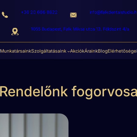
+36 20 666 8822
info@falkdentalstudio.h
1055 Budapest, Falk Miksa utca 13. Földszint 4/a
Munkatársaink
Szolgáltatásaink
Akciók
Áraink
Blog
Elérhetősége
Rendelőnk fogorvos