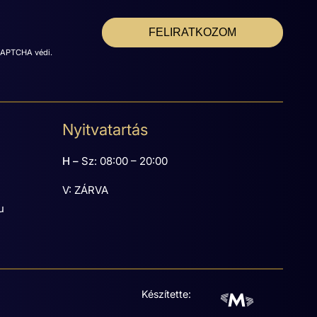
FELIRATKOZOM
eCAPTCHA védi.
Nyitvatartás
H –
Sz: 08:00 – 20:00
V: ZÁRVA
u
Készítette: