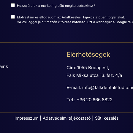
Hozzájárulok a marketing célú megkeresésekhez *
Elolvastam és elfogadom az
Adatkezelési Tájékoztatóban
foglaltakat.
*A csillaggal jelölt mezők kitöltése kötelező. Ezt a webhelyet a Google r
Elérhetőségek
aink
Cím
:
1055 Budapest,
Falk Miksa utca 13. fsz. 4/a
E-mail
:
info@falkdentalstudio.h
Tel
.:
+36 20 666 8822
Impresszum
Adatvédelmi tájékoztató
Süti kezelés