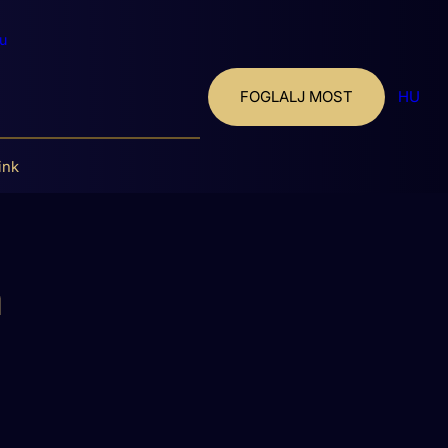
u
FOGLALJ MOST
HU
ink
a