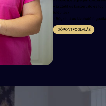
– Fogágybetegségek konzervatí
– Esztétikus konzerváló és fog
felépítés)
– Rögzített és kivehető fogpótl
IDŐPONTFOGLALÁS