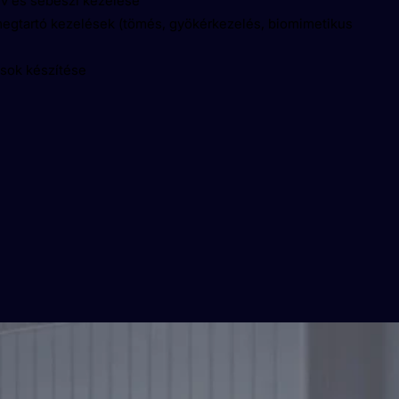
v és sebészi kezelése
megtartó kezelések (tömés, gyökérkezelés, biomimetikus
ások készítése