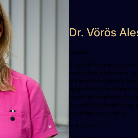
Dr. Vörös Ale
Fogorvos
A Szegedi Tudományegyetem Fo
rezidensként kezdtem meg fogo
Általános Orvostudományi Karán
Magánrendelésben és alapellátás
hosszú távú megoldások és a n
Orvosként hiszek abban, hogy 
és odafigyelésen is alapul.
Szakterületeim: