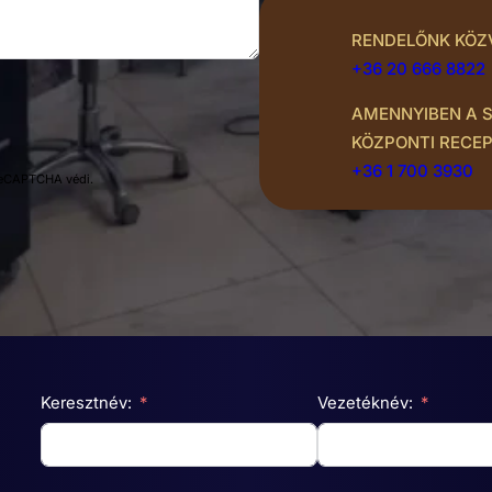
RENDELŐNK KÖZ
+36 20 666 8822
AMENNYIBEN A S
KÖZPONTI RECE
+36 1 700 3930
 reCAPTCHA védi.
Keresztnév:
Vezetéknév: