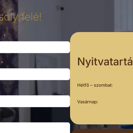
oly felé!
:
Nyitvatart
Hétfő – szombat
:
Vasárnap: