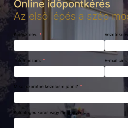
Online időpontkérés
Az első lépés a szép mos
Keresztnév:
Vezetéknév
Telefonszám:
E-mail cím:
Mikor szeretne kezelésre jönni?
Különleges kérés vagy megjegyzés: