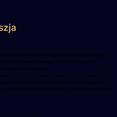
szja
gorvostudományi Karán végeztem, majd parodontológus
rvosi hivatásomat. Jelenleg a Semmelweis Egyetem
 folytatom tanulmányaimat.
i praxisban szerzett tapasztalataim során a prevenció, a
yugodt, emberközpontú légkör váltak a munkám alapjává.
egy jó kezelés nemcsak technikailag pontos, hanem bizalmon