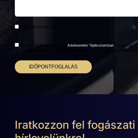
Feliratkozom a hírlevélre.
Elolvastam és elfogadom az
Adatkezelési Tájékoztatóban
foglaltakat.
*A csillaggal jelölt mezők kitöltése kötelező. Ezt a webhelyet a Google
IDŐPONTFOGLALÁS
Iratkozzon fel fogászati
hírlevelünkre!