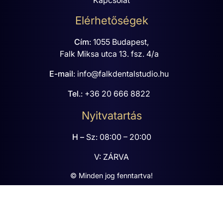
Elérhetőségek
Cím
:
1055 Budapest,
Falk Miksa utca 13. fsz. 4/a
E-mail
:
info@falkdentalstudio.hu
Tel
.:
+36 20 666 8822
Nyitvatartás
H –
Sz: 08:00 – 20:00
V: ZÁRVA
© Minden jog fenntartva!
Impresszum
Adatvédelmi tájékoztató
Süti kezelés