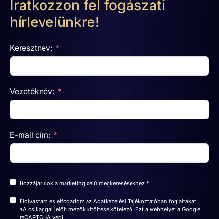
Iratkozzon fel fogászati
hírlevelünkre!
Keresztnév:
Vezetéknév:
E-mail cím:
Hozzájárulok a marketing célú megkeresésekhez *
Elolvastam és elfogadom az
Adatkezelési Tájékoztatóban
foglaltakat.
*A csillaggal jelölt mezők kitöltése kötelező. Ezt a webhelyet a Google
reCAPTCHA védi.