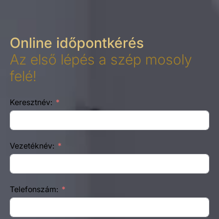
Online időpontkérés
Az első lépés a szép mosoly
felé!
Keresztnév:
Vezetéknév:
Telefonszám: