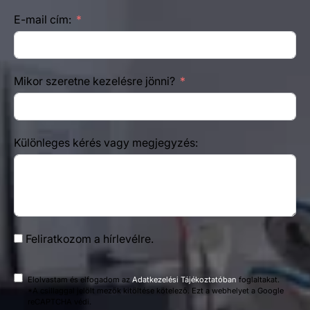
E-mail cím:
Mikor szeretne kezelésre jönni?
Különleges kérés vagy megjegyzés:
Feliratkozom a hírlevélre.
Elolvastam és elfogadom az
Adatkezelési Tájékoztatóban
foglaltakat.
*A csillaggal jelölt mezők kitöltése kötelező. Ezt a webhelyet a Google
reCAPTCHA védi.