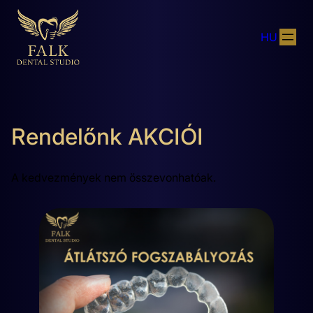
HU
Rendelőnk AKCIÓI
A kedvezmények nem összevonhatóak.