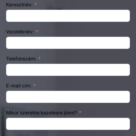
Keresztnév:
Vezetéknév:
Telefonszám:
E-mail cím:
Mikor szeretne kezelésre jönni?