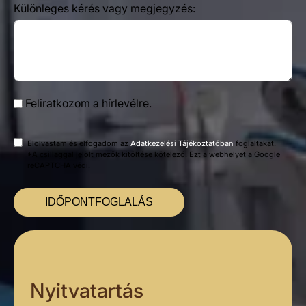
Különleges kérés vagy megjegyzés:
Feliratkozom a hírlevélre.
Elolvastam és elfogadom az
Adatkezelési Tájékoztatóban
foglaltakat.
*A csillaggal jelölt mezők kitöltése kötelező. Ezt a webhelyet a Google
reCAPTCHA védi.
IDŐPONTFOGLALÁS
Nyitvatartás