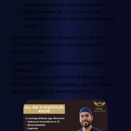
fájdalommentes és hatékony legyen.
Kedvezményes ár:
Kiváló minőségű
szolgáltatás elérhető áron, rejtett költségek
nélkül.
Időpont foglalásakor hivatkozz az
„All-on-
X”
kódra. A kedvezmény egy alkalommal
érvényesíthető.
Az ajánlat kizárólag ideiglenes megoldásra
érvényes.
A gyógyulási idő várhatóan 3–4 hónap, ezt
követően készül el a végleges, rögzített fogsor,
amely külön díjazás ellenében érhető el.