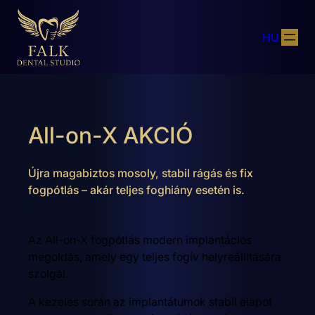
HU
All-on-X AKCIÓ
Újra magabiztos mosoly, stabil rágás és fix
fogpótlás – akár teljes foghiány esetén is.
Az All-on-X fogpótlás modern implantációs
megoldás, amely egy teljes fogív helyreállítására
szolgál.
A kezelés során az implantátumok stabil alapot