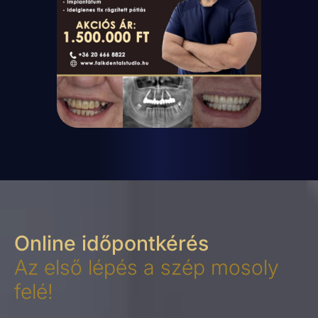
Online időpontkérés
Az első lépés a szép mosoly
felé!