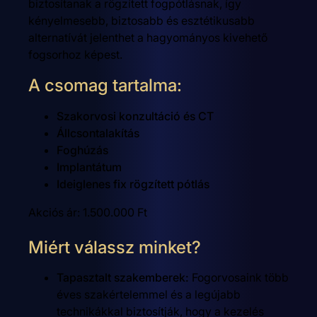
biztosítanak a rögzített fogpótlásnak, így
kényelmesebb, biztosabb és esztétikusabb
alternatívát jelenthet a hagyományos kivehető
fogsorhoz képest.
A csomag tartalma:
Szakorvosi konzultáció és CT
Állcsontalakítás
Foghúzás
Implantátum
Ideiglenes fix rögzített pótlás
Akciós ár: 1.500.000 Ft
Miért válassz minket?
Tapasztalt szakemberek:
Fogorvosaink több
éves szakértelemmel és a legújabb
technikákkal biztosítják, hogy a kezelés