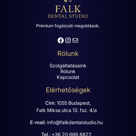
Prémium fogászati megoldások.
Facebook
Instagram
Mail
Rólunk
Szolgáltatásaink
Rólunk
Kapcsolat
Elérhetőségek
Cím
:
1055 Budapest,
Falk Miksa utca 13. fsz. 4/a
E-mail
:
info@falkdentalstudio.hu
Tel
.:
+36 20 666 8822