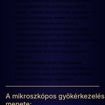
Bonyolult anatómiájú gyökércsatornák esetén.
Ha a gyökérben futó gyökércsatornák túl
görbék, nehezen megtalálhatók, elágazóak stb.
Gyökér-újrakezelések esetén. Az előzőleg
végzett gyökérkezelés nem zárult jó
eredménnyel? Gyulladásos tályog vagy góc
látható a gyökérkezelt fog röntgenfelvételén? A
gyökércsatorna-újrakezelés új reményt ad a fog
megmentésére, ezt viszont megfelelő
körültekintéssel és persze nagyítással kell
elvégezni.
Gyökércsatornába betört idegentestek
eltávolításához. Egy előző gyökérkezelés során
betört eszközt szinte kizárólag nagyítás alatt
lehet eltávolítani vagy megkerülni.
A mikroszkópos gyökérkezelés
menete: