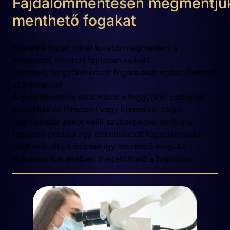
Fájdalommentesen megmentjü
menthető fogakat
Szeretné fogait minél tovább megmenteni a
kihúzástól, mindezt fájdalom nélkül?
Szeretné, ha gyökérkezelt fogára akár egész életen át
számíthatna?
A gyökérkezelés alkalmával a foggyökér csatornát
kitisztítják és töméssel vagy koronával zárják.
Legtöbbször akkor válik szükségessé, amikor a
fogbelső például egy előrehaladott fogszuvasodás
miatt már elhalt és csak így menthető meg. Az
eljárással sok esetben megelőzhető a foghúzás.