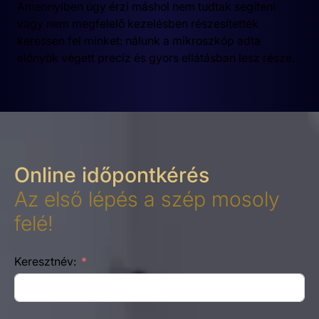
Amennyiben úgy érzi máshol nem tudtak segíteni
vagy nem megfelelő kezelésben részesítették
keressen fel minket: nálunk a mikroszkóp adta
előnyök végett precíz és gyors ellátásban lesz része.
Online időpontkérés
Az első lépés a szép mosoly
felé!
Keresztnév: