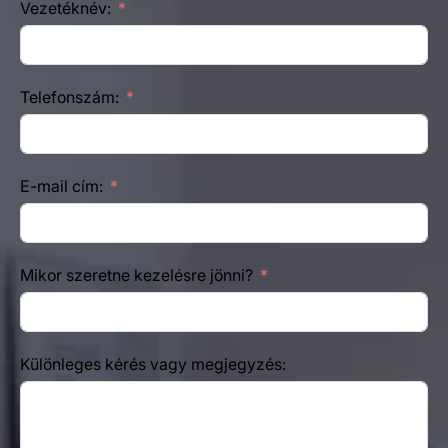
Vezetéknév:
Telefonszám:
E-mail cím:
Mikor szeretne kezelésre jönni?
Különleges kérés vagy megjegyzés: