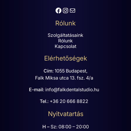
Facebook
Instagram
Mail
Rólunk
Szolgáltatásaink
Rólunk
Kapcsolat
Elérhetőségek
Cím
:
1055 Budapest,
Falk Miksa utca 13. fsz. 4/a
E-mail
:
info@falkdentalstudio.hu
Tel
.:
+36 20 666 8822
Nyitvatartás
H –
Sz: 08:00 – 20:00