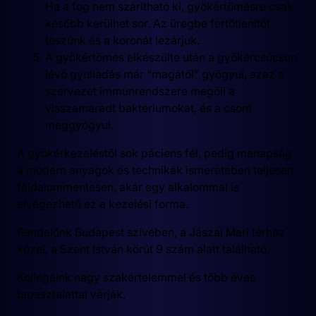
Ha a fog nem szárítható ki, gyökértömésre csak
később kerülhet sor. Az üregbe fertőtlenítőt
teszünk és a koronát lezárjuk.
A gyökértömés elkészülte után a gyökércsúcson
lévő gyulladás már “magától” gyógyul, azaz a
szervezet immunrendszere megöli a
visszamaradt baktériumokat, és a csont
meggyógyul.
A gyökérkezeléstől sok páciens fél, pedig manapság
a modern anyagok és technikák ismeretében teljesen
fájdalommentesen, akár egy alkalommal is
elvégezhető ez a kezelési forma.
Rendelőnk Budapest szívében, a Jászai Mari térhez
közel, a Szent István körút 9 szám alatt található.
Kollegáink nagy szakértelemmel és több éves
tapasztalattal várják.