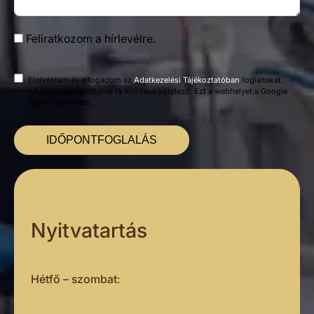
Feliratkozom a hírlevélre.
Elolvastam és elfogadom az
Adatkezelési Tájékoztatóban
foglaltakat.
*A csillaggal jelölt mezők kitöltése kötelező. Ezt a webhelyet a Google
reCAPTCHA védi.
IDŐPONTFOGLALÁS
Nyitvatartás
Hétfő – szombat
: