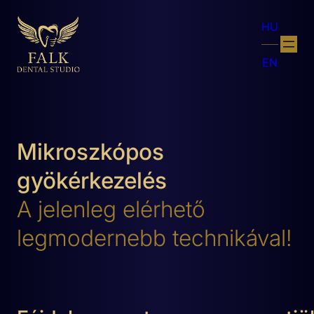
HU
EN
Mikroszkópos
gyökérkezelés
A jelenleg elérhető
legmodernebb technikával!