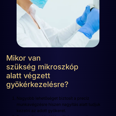
Mikor van
szükség mikroszkóp
alatt végzett
gyökérkezelésre?
Nagyobb lehetőséget biztosít a precíz
munkavégzésre hiszen nagyítás alatt tudjuk
kezelni az adott gyökeret.