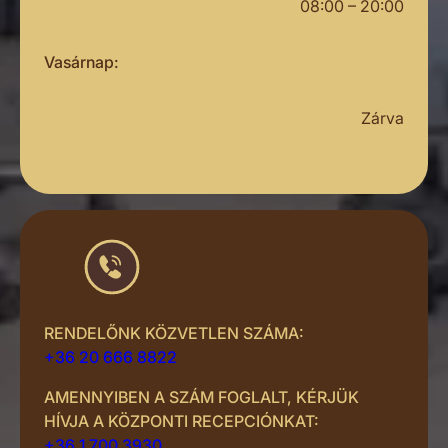
08:00 – 20:00
Vasárnap:
Zárva
RENDELŐNK KÖZVETLEN SZÁMA:
+36 20 666 8822
AMENNYIBEN A SZÁM FOGLALT, KÉRJÜK
HÍVJA A KÖZPONTI RECEPCIÓNKAT:
+36 1 700 3930