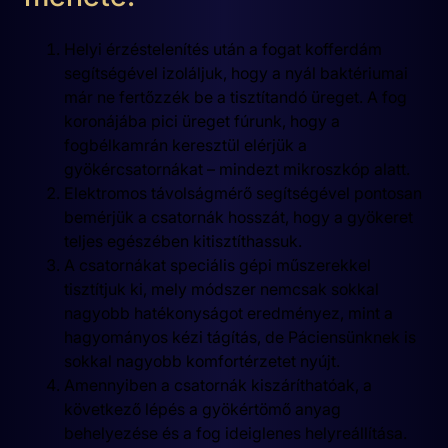
Helyi érzéstelenítés után a fogat kofferdám
segítségével izoláljuk, hogy a nyál baktériumai
már ne fertőzzék be a tisztítandó üreget. A fog
koronájába pici üreget fúrunk, hogy a
fogbélkamrán keresztül elérjük a
gyökércsatornákat – mindezt mikroszkóp alatt.
Elektromos távolságmérő segítségével pontosan
bemérjük a csatornák hosszát, hogy a gyökeret
teljes egészében kitisztíthassuk.
A csatornákat speciális gépi műszerekkel
tisztítjuk ki, mely módszer nemcsak sokkal
nagyobb hatékonyságot eredményez, mint a
hagyományos kézi tágítás, de Páciensünknek is
sokkal nagyobb komfortérzetet nyújt.
Amennyiben a csatornák kiszáríthatóak, a
következő lépés a gyökértömő anyag
behelyezése és a fog ideiglenes helyreállítása.