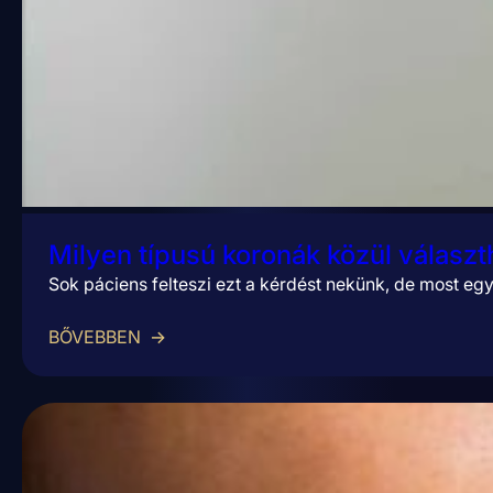
Milyen típusú koronák közül választ
Sok páciens felteszi ezt a kérdést nekünk, de most eg
BŐVEBBEN
→