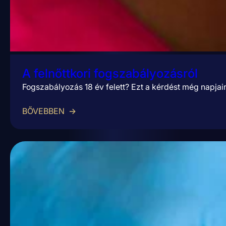
A felnőttkori fogszabályozásról
Fogszabályozás 18 év felett? Ezt a kérdést még napjai
BŐVEBBEN
→