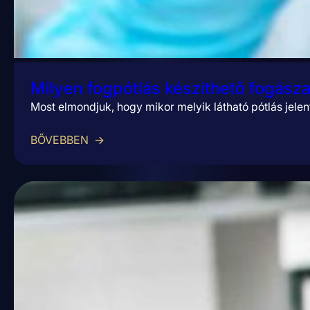
Milyen fogpótlás készíthető fogásza
Most elmondjuk, hogy mikor melyik látható pótlás jele
BŐVEBBEN
→