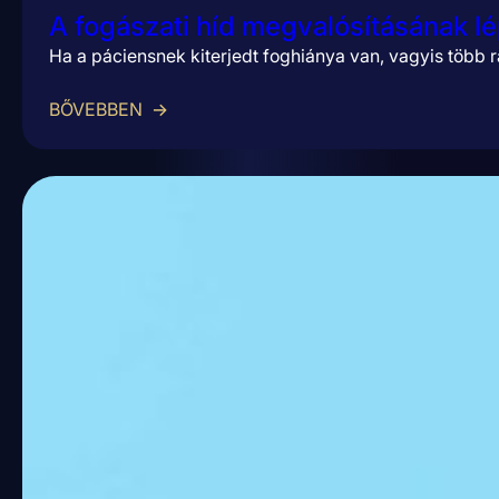
A fogászati híd megvalósításának l
Ha a páciensnek kiterjedt foghiánya van, vagyis több r
BŐVEBBEN
→