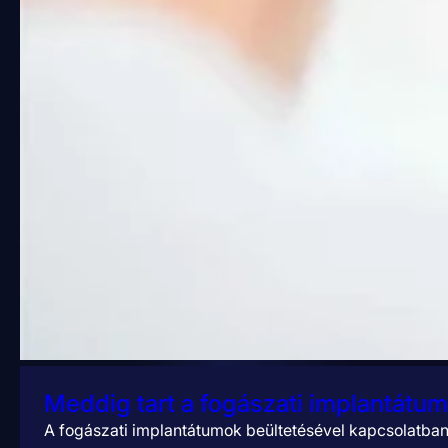
Meddig tart a fogászati implantátu
A fogászati implantátumok beültetésével kapcsolatba