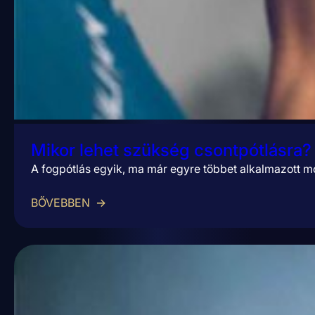
Mikor lehet szükség csontpótlásra?
A fogpótlás egyik, ma már egyre többet alkalmazott mó
BŐVEBBEN
→