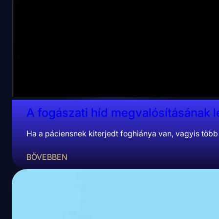
A fogászati híd megvalósításának 
Ha a páciensnek kiterjedt foghiánya van, vagyis több 
BŐVEBBEN