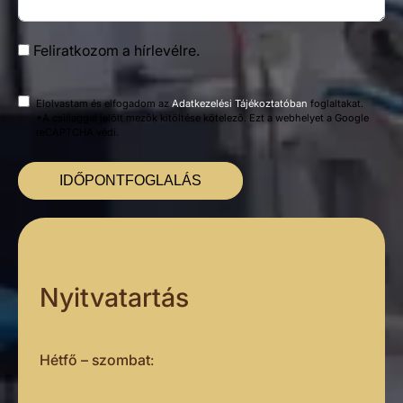
Feliratkozom a hírlevélre.
Elolvastam és elfogadom az
Adatkezelési Tájékoztatóban
foglaltakat.
*A csillaggal jelölt mezők kitöltése kötelező. Ezt a webhelyet a Google
reCAPTCHA védi.
IDŐPONTFOGLALÁS
Nyitvatartás
Hétfő – szombat
: