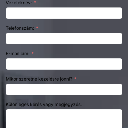
Vezetéknév:
Telefonszám:
E-mail cím:
Mikor szeretne kezelésre jönni?
Különleges kérés vagy megjegyzés: