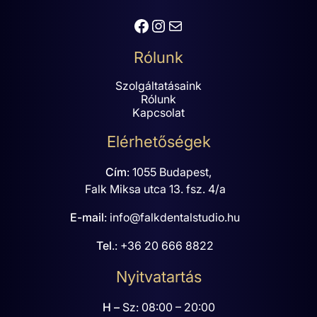
Facebook
Instagram
Mail
Rólunk
Szolgáltatásaink
Rólunk
Kapcsolat
Elérhetőségek
Cím
:
1055 Budapest,
Falk Miksa utca 13. fsz. 4/a
E-mail
:
info@falkdentalstudio.hu
Tel
.:
+36 20 666 8822
Nyitvatartás
H –
Sz: 08:00 – 20:00