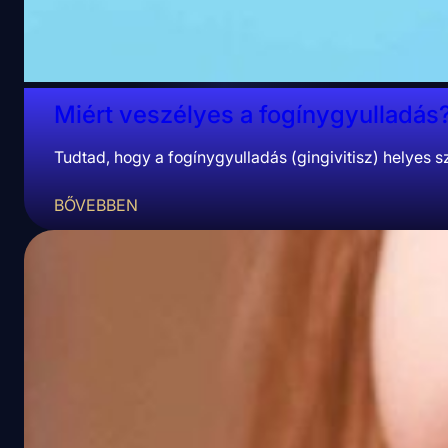
Miért veszélyes a fogínygyulladás
Tudtad, hogy a fogínygyulladás (gingivitisz) helyes 
BŐVEBBEN