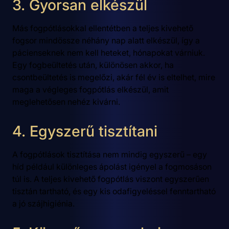
3. Gyorsan elkészül
Más fogpótlásokkal ellentétben a teljes kivehető
fogsor mindössze néhány nap alatt elkészül, így a
pácienseknek nem kell heteket, hónapokat várniuk.
Egy fogbeültetés után, különösen akkor, ha
csontbeültetés is megelőzi, akár fél év is eltelhet, mire
maga a végleges fogpótlás elkészül, amit
meglehetősen nehéz kivárni.
4. Egyszerű tisztítani
A fogpótlások tisztítása nem mindig egyszerű – egy
híd például különleges ápolást igényel a fogmosáson
túl is. A teljes kivehető fogpótlás viszont egyszerűen
tisztán tartható, és egy kis odafigyeléssel fenntartható
a jó szájhigiénia.