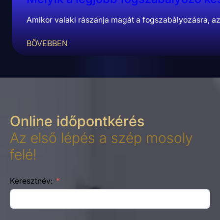
Amikor valaki rászánja magát a fogszabályozásra, az
BŐVEBBEN
Online időpontkérés
Az első lépés a szép mosoly
felé!
Keresztnév: