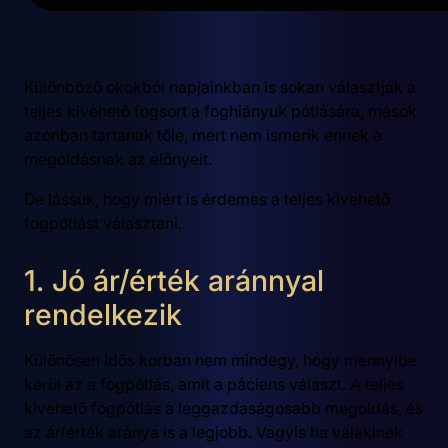
Különböző okokból napjainkban is sokan választják a
teljes kivehető fogsort a foghiányuk pótlására, mások
azonban tartanak tőle, mert nem ismerik ennek a
megoldásnak az előnyeit.
De lássuk, hogy miért is érdemes a teljes kivehető
fogpótlást választani.
1. Jó ár/érték aránnyal
rendelkezik
Különösen idős korban nem mindegy, hogy mennyibe
kerül az a fogpótlás, amit a páciens választ. A teljes
kivehető fogpótlás a leggazdaságosabb megoldás, és
az ár/érték aránya is a legjobb. Vagyis ha valakinek