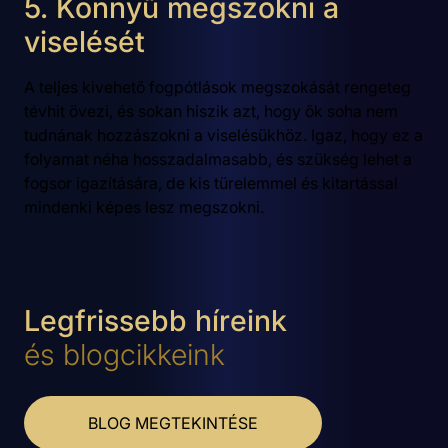
5. Könnyű megszokni a
viselését
A teljes kivehető fogpótlások megszokását rengeteg
tévhit övezi, és sokan hiszik azt, hogy ők soha nem
tudnának hozzászokni a viselésükhöz. Igaz, hogy ez a
folyamat néha hosszadalmasabb, és szükség lehet a
fogsor igazítására, de kis türelemmel és kitartással
mindenki képes lesz megszokni.
Legfrissebb híreink
és blogcikkeink
BLOG MEGTEKINTÉSE