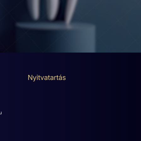
Nyitvatartás
u