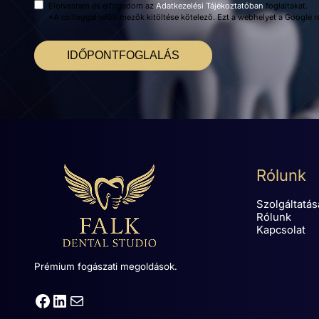
Elolvastam és elfogadom az
Adatkezelési Tájékoztatóban
foglaltakat.
*A csillaggal jelölt mezők kitöltése kötelező. Ezt a webhelyet a Google
IDŐPONTFOGLALÁS
Rólunk
Szolgáltatás
Rólunk
Kapcsolat
Prémium fogászati megoldások.
Facebook
LinkedIn
Mail