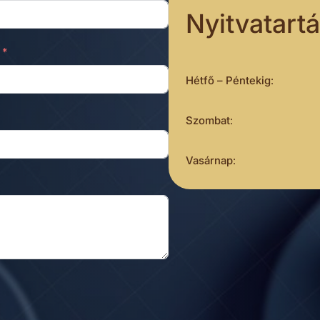
Nyitvatart
Hétfő – Péntekig
:
Szombat
:
Vasárnap
: