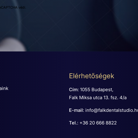
 reCAPTCHA védi.
Elérhetőségek
aink
Cím
:
1055 Budapest,
Falk Miksa utca 13. fsz. 4/a
E-mail
:
info@falkdentalstudio.h
Tel
.:
+36 20 666 8822