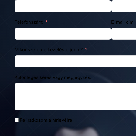
Telefonszám:
E-mail cím:
Mikor szeretne kezelésre jönni?
Különleges kérés vagy megjegyzés:
Feliratkozom a hírlevélre.