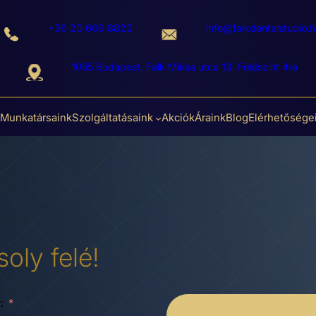
+36 20 666 8822
info@falkdentalstudio.h
1055 Budapest, Falk Miksa utca 13. Földszint 4/a
Munkatársaink
Szolgáltatásaink
Akciók
Áraink
Blog
Elérhetősége
oly felé!
: