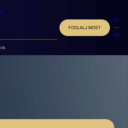
u
HU
FOGLALJ MOST
EN
ink