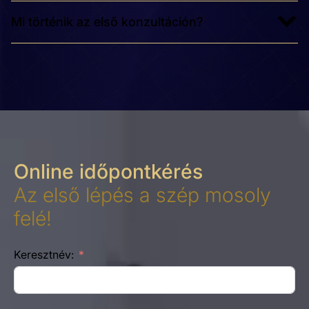
Mi történik az első konzultáción?
Online időpontkérés
Az első lépés a szép mosoly
felé!
Keresztnév: