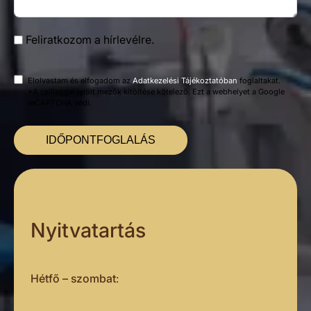
Feliratkozom a hírlevélre.
Elolvastam és elfogadom az
Adatkezelési Tájékoztatóban
foglaltakat.
*A csillaggal jelölt mezők kitöltése kötelező. Ezt a webhelyet a Google
reCAPTCHA védi.
IDŐPONTFOGLALÁS
Nyitvatartás
Hétfő – szombat
: