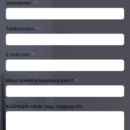
Vezetéknév:
Telefonszám:
E-mail cím:
Mikor szeretne kezelésre jönni?
Különleges kérés vagy megjegyzés: