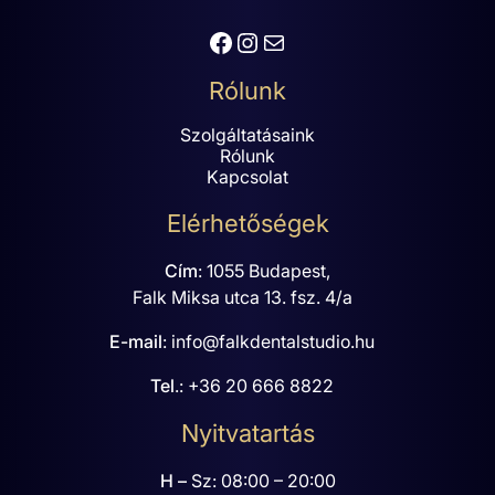
Facebook
Instagram
Mail
Rólunk
Szolgáltatásaink
Rólunk
Kapcsolat
Elérhetőségek
Cím
:
1055 Budapest,
Falk Miksa utca 13. fsz. 4/a
E-mail
:
info@falkdentalstudio.hu
Tel
.:
+36 20 666 8822
Nyitvatartás
H –
Sz: 08:00 – 20:00