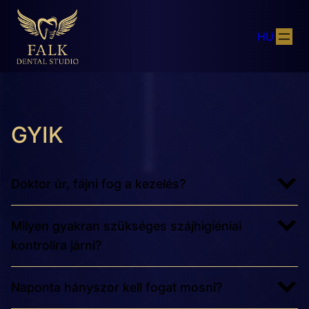
HU
GYIK
Doktor úr, fájni fog a kezelés?
Milyen gyakran szükséges szájhigiéniai
kontrollra járni?
Naponta hányszor kell fogat mosni?